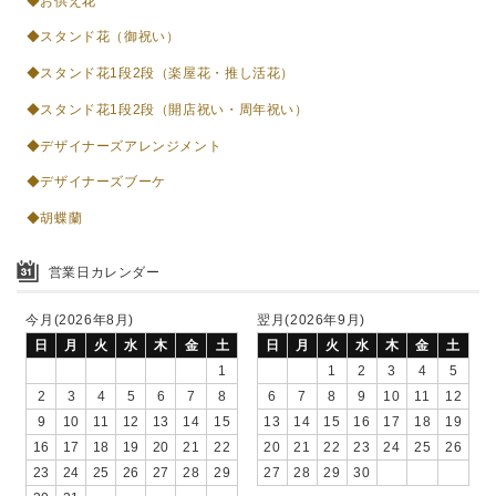
◆お供え花
◆スタンド花（御祝い）
◆スタンド花1段2段（楽屋花・推し活花）
◆スタンド花1段2段（開店祝い・周年祝い）
◆デザイナーズアレンジメント
◆デザイナーズブーケ
◆胡蝶蘭
営業日カレンダー
今月(2026年8月)
翌月(2026年9月)
日
月
火
水
木
金
土
日
月
火
水
木
金
土
1
1
2
3
4
5
2
3
4
5
6
7
8
6
7
8
9
10
11
12
9
10
11
12
13
14
15
13
14
15
16
17
18
19
16
17
18
19
20
21
22
20
21
22
23
24
25
26
23
24
25
26
27
28
29
27
28
29
30