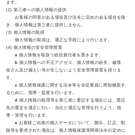
ます。
(2) 第三者への個人情報の提供
お客様の同意がある場合及び法令に定めのある場合を除
き、個人情報は第三者に提供しません。
(3) 個人情報の取得
個人情報の取得は、適正な手段により行います。
(4) 個人情報の安全管理措置
a
.個人情報を取扱う総括責任者を置きます。
b
.個人情報への不正アクセス、個人情報の紛失、破壊、
改ざん及び漏えい等が生じないよう安全管理措置を採りま
す。
c
.個人情報保護に関する法令等を全従業員に周知徹底す
るために、指導・監督を行います。
d
.個人情報の処理等を第三者に委託する場合には、委託
先の選定を適正に行い、当社と適正な管理を行うよう、指
導・管理を行います。
e
.お客様ご自身の個人データについて、開示、訂正、削
除等を要求された場合は、個人情報保護等関係法令の定めに