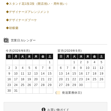
◆スタンド花1段2段（開店祝い・周年祝い）
◆デザイナーズアレンジメント
◆デザイナーズブーケ
◆胡蝶蘭
営業日カレンダー
今月(2026年8月)
翌月(2026年9月)
日
月
火
水
木
金
土
日
月
火
水
木
金
土
1
1
2
3
4
5
2
3
4
5
6
7
8
6
7
8
9
10
11
12
9
10
11
12
13
14
15
13
14
15
16
17
18
19
16
17
18
19
20
21
22
20
21
22
23
24
25
26
23
24
25
26
27
28
29
27
28
29
30
30
31
(
発送業務休日)
お買い物ガイド