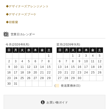
◆デザイナーズアレンジメント
◆デザイナーズブーケ
◆胡蝶蘭
営業日カレンダー
今月(2026年8月)
翌月(2026年9月)
日
月
火
水
木
金
土
日
月
火
水
木
金
土
1
1
2
3
4
5
2
3
4
5
6
7
8
6
7
8
9
10
11
12
9
10
11
12
13
14
15
13
14
15
16
17
18
19
16
17
18
19
20
21
22
20
21
22
23
24
25
26
23
24
25
26
27
28
29
27
28
29
30
30
31
(
発送業務休日)
お買い物ガイド