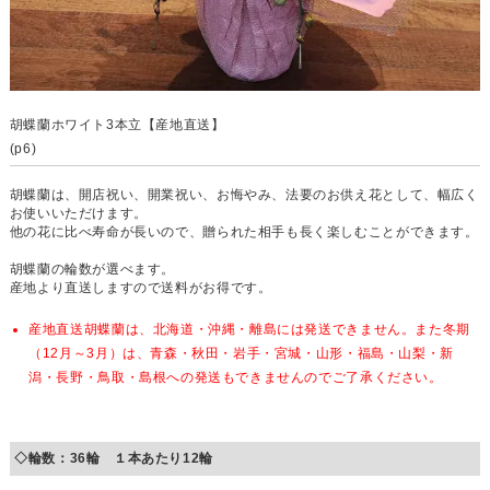
胡蝶蘭ホワイト3本立【産地直送】
(p6)
胡蝶蘭は、開店祝い、開業祝い、お悔やみ、法要のお供え花として、幅広く
お使いいただけます。
他の花に比べ寿命が長いので、贈られた相手も長く楽しむことができます。
胡蝶蘭の輪数が選べます。
産地より直送しますので送料がお得です。
産地直送胡蝶蘭は、北海道・沖縄・離島には発送できません。また冬期
（12月～3月）は、青森・秋田・岩手・宮城・山形・福島・山梨・新
潟・長野・鳥取・島根への発送もできませんのでご了承ください。
◇輪数：36輪 １本あたり12輪