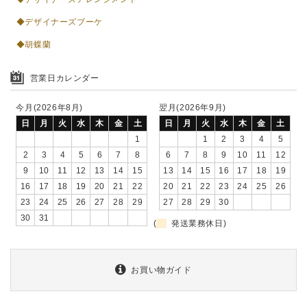
◆デザイナーズブーケ
◆胡蝶蘭
営業日カレンダー
今月(2026年8月)
翌月(2026年9月)
日
月
火
水
木
金
土
日
月
火
水
木
金
土
1
1
2
3
4
5
2
3
4
5
6
7
8
6
7
8
9
10
11
12
9
10
11
12
13
14
15
13
14
15
16
17
18
19
16
17
18
19
20
21
22
20
21
22
23
24
25
26
23
24
25
26
27
28
29
27
28
29
30
30
31
(
発送業務休日)
お買い物ガイド