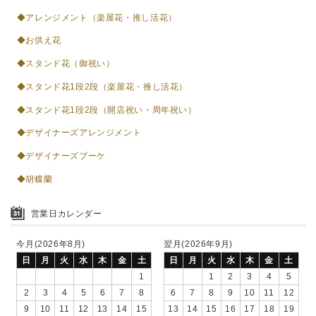
◆アレンジメント（楽屋花・推し活花）
◆お供え花
◆スタンド花（御祝い）
◆スタンド花1段2段（楽屋花・推し活花）
◆スタンド花1段2段（開店祝い・周年祝い）
◆デザイナーズアレンジメント
◆デザイナーズブーケ
◆胡蝶蘭
営業日カレンダー
今月(2026年8月)
翌月(2026年9月)
日
月
火
水
木
金
土
日
月
火
水
木
金
土
1
1
2
3
4
5
2
3
4
5
6
7
8
6
7
8
9
10
11
12
9
10
11
12
13
14
15
13
14
15
16
17
18
19